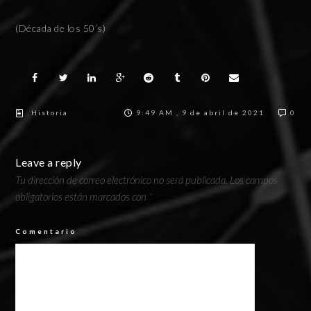
(Década de los 50’s)
Historia
9:49 AM , 9 de abril de 2021
0
Leave a reply
Tu dirección de correo electrónico no será publicada.
Los campos
obligatorios están marcados con
*
Comentario
*