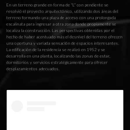
En un terreno grande en forma de “L” con pendiente se
resolvió el proyecto arquitectónico, utilizando dos áreas del
terreno formando una plaza de acceso con una prolongada
escalinata para ingresar a otra zona donde propiamente se
localiza la construcción. Las perspectivas obtenidas por el
hecho de haber acentuado más el desnivel del terreno ofrecen
una oportuna y variada sensación de espacios interesantes.
La edificación de la residencia se realizó en 1952 y se
desarrolla en una planta, localizando las zonas de estar,
dormitorios y servicios estratégicamente para ofrecer
desplazamientos adecuados.